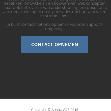
bedenken, ontwikkelen en bouwen van web concepten
maar ook het leveren van ondersteuning en consultancy
aan ondernemingen en organisaties om hun webzaken
te stroomlijnen.
Je kunt contact met ons opnemen via onze support-
omgeving.
CONTACT OPNEMEN
Copyright © Atinoz VOF 2016